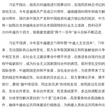
习近平指出，很高兴对越南进行国事访问，实现同苏林总书记的
首轮互访。今年是越南共产党成立95周年、越南建国80周年和南方解
放50周年，我代表中国共产党和中国政府向越方致以热烈祝贺。中方
将一如既往支持越南走好符合本国国情的社会主义道路，胜利召开
2026年越共十四大，朝着建党建国“两个一百年”奋斗目标不断迈进。
习近平强调，今年是中越建交75周年暨“中越人文交流年”。75年
来，无论国际风云如何变化，双方在争取国家独立和民族解放的斗争
中相互支持，在社会主义建设事业中携手并进，在推进各自现代化进
程中砥砺前行，成为社会主义国家团结合作的典范。面对变乱交织的
国际形势，中越两国坚持和平发展，深化友好合作，为世界带来了宝
贵的稳定性和确定性。站在新的历史起点上，双方要继往开来、携手
前行，赓续“越中情谊深、同志加兄弟”的传统友谊，按照政治互信更
高、安全合作更实、务实合作更深、民意基础更牢、多边协调配合更
紧、分歧管控解决更好的“六个更”总体目标，高质量推动全面战略合
作，确保中越命运共同体建设行稳致远，为构建人类命运共同体作出