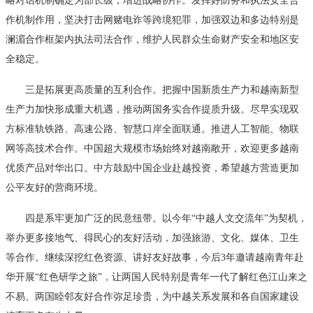
略对话机制确定为部长级，增进战略协作。发挥好防务和执法安全合
作机制作用，坚决打击网赌电诈等跨境犯罪，加强双边和多边特别是
澜湄合作框架内执法司法合作，维护人民群众生命财产安全和地区安
全稳定。
三是拓展更高质量的互利合作。把握中国新质生产力和越南新型
生产力加快形成重大机遇，推动两国务实合作提质升级。尽早实现双
方标准轨铁路、高速公路、智慧口岸全面联通。推进人工智能、物联
网等高技术合作。中国超大规模市场始终对越南敞开，欢迎更多越南
优质产品对华出口。中方鼓励中国企业赴越投资，希望越方营造更加
公平友好的营商环境。
四是系牢更加广泛的民意纽带。以今年“中越人文交流年”为契机，
举办更多接地气、得民心的友好活动，加强旅游、文化、媒体、卫生
等合作。继续深挖红色资源、讲好友好故事，今后3年邀请越南青年赴
华开展“红色研学之旅”，让两国人民特别是青年一代了解红色江山来之
不易、两国睦邻友好合作弥足珍贵，为中越关系发展和各自国家建设