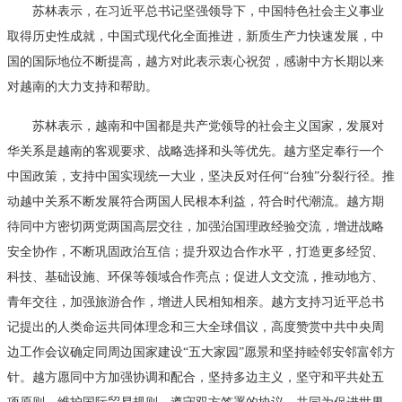
苏林表示，在习近平总书记坚强领导下，中国特色社会主义事业
取得历史性成就，中国式现代化全面推进，新质生产力快速发展，中
国的国际地位不断提高，越方对此表示衷心祝贺，感谢中方长期以来
对越南的大力支持和帮助。
苏林表示，越南和中国都是共产党领导的社会主义国家，发展对
华关系是越南的客观要求、战略选择和头等优先。越方坚定奉行一个
中国政策，支持中国实现统一大业，坚决反对任何“台独”分裂行径。推
动越中关系不断发展符合两国人民根本利益，符合时代潮流。越方期
待同中方密切两党两国高层交往，加强治国理政经验交流，增进战略
安全协作，不断巩固政治互信；提升双边合作水平，打造更多经贸、
科技、基础设施、环保等领域合作亮点；促进人文交流，推动地方、
青年交往，加强旅游合作，增进人民相知相亲。越方支持习近平总书
记提出的人类命运共同体理念和三大全球倡议，高度赞赏中共中央周
边工作会议确定同周边国家建设“五大家园”愿景和坚持睦邻安邻富邻方
针。越方愿同中方加强协调和配合，坚持多边主义，坚守和平共处五
项原则，维护国际贸易规则，遵守双方签署的协议，共同为促进世界