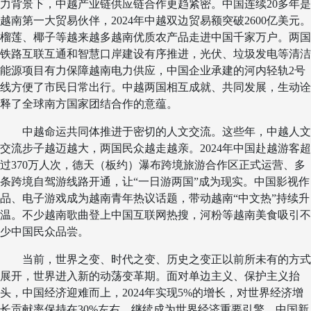
力背景下，中越产业链供应链合作更趋紧密。中国连续20多年是
越南第一大贸易伙伴，2024年中越双边贸易额突破2600亿美元。
榴莲、椰子等越来越多越南优质农产品走进中国千家万户。两国
铁路互联互通和智慧口岸建设有序推进，光伏、垃圾发电等清洁
能源项目有力保障越南电力供应，中国企业承建的河内轻轨2号
线方便了市民日常出行。中越两国相互成就、共同发展，生动诠
释了全球南方国家团结合作的意蕴。
中越命运共同体推进于密切的人文交流。这些年，中越人文
交流步子越迈越大，两国民众越走越亲。2024年中国赴越游客超
过370万人次，德天（板约）瀑布跨境旅游合作区正式运营、多
条跨境自驾游线路开通，让“一日游两国”成为现实。中国影视作
品、电子游戏成为越南青年热议话题，带动越南“中文热”持续升
温。不少越南歌曲登上中国互联网热搜，河粉等越南美食吸引不
少中国民众品尝。
当前，世界之变、时代之变、历史之变正以前所未有的方式
展开，世界进入新的动荡变革期。面对单边主义、保护主义抬
头，中国经济迎难而上，2024年实现5%的增长，对世界经济增
长贡献率保持在30%左右，继续成为世界经济重要引擎。中国新