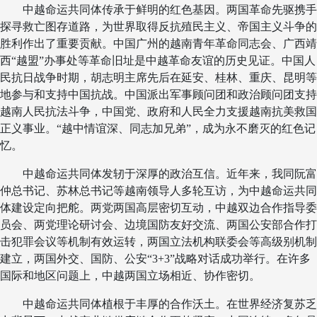
中越命运共同体传承于鲜明的红色基因。两国革命先驱携手
探寻救亡图存道路，为世界取得反抗殖民主义、帝国主义斗争的
胜利作出了重要贡献。中国广州的越南青年革命同志会、广西靖
西“越盟”办事处等革命旧址是中越革命友谊的历史见证。中国人
民抗日战争时期，胡志明主席先后在延安、桂林、重庆、昆明等
地参与和支持中国抗战。中国派出军事顾问团和政治顾问团支持
越南人民抗法斗争，中国党、政府和人民全力支援越南抗美救国
正义事业。“越中情谊深、同志加兄弟”，成为永不磨灭的红色记
忆。
中越命运共同体发轫于深厚的政治互信。近年来，我同阮富
仲总书记、苏林总书记等越南领导人多轮互访，为中越命运共同
体建设定向把舵。两党两国高层密切互动，中越双边合作指导委
员会、两党理论研讨会、边境国防友好交流、两国公安部合作打
击犯罪会议等机制有效运转，两国立法机构联委会等高级别机制
建立，两国外交、国防、公安“3+3”战略对话成功举行。在许多
国际和地区问题上，中越两国立场相近、协作密切。
中越命运共同体植根于丰厚的合作沃土。在世界经济复苏乏