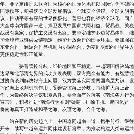
年。要坚定维护以联合国为核心的国际体系和以国际法为基础的
国际秩序，积极落实全球发展倡议、全球安全倡议、全球文明倡
议，推动平等有序的世界多极化、普惠包容的经济全球化，同广
大全球南方国家一道，捍卫发展中国家共同利益。贸易战、关税
战没有赢家，保护主义没有出路。要坚定维护多边贸易体制，维
护全球产业链供应链稳定，维护开放合作的国际环境。要加强在
东亚合作、澜湄合作等机制内协调配合，为变乱交织的世界注入
更多稳定性和正能量。
——妥善管控分歧，维护地区和平稳定。中越两国解决陆地
边界和北部湾划界的成功实践表明，双方完全有能力、有智慧通
过协商谈判解决好海上问题。双方要落实两党两国高层共识，发
挥好海上谈判机制作用，妥善管控海上分歧，持续扩大海上合
作，为最终解决争议积累条件。要全面有效落实《南海各方行为
宣言》，积极推进“南海行为准则”磋商，排除干扰、聚同化异，
将南海真正打造成和平之海、友谊之海、合作之海。
站在新的历史起点上，中国愿同越南一道，携手前行、继往
开来，续写中越命运共同体建设新篇章，为推动构建人类命运共