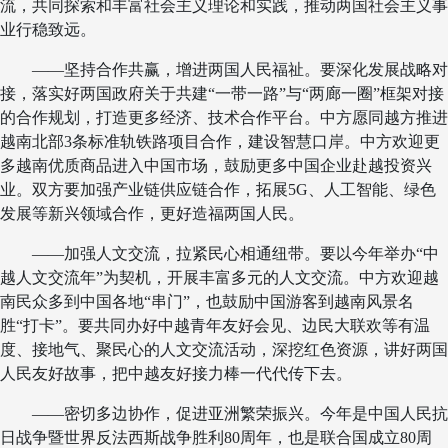
流，共同探索和丰富社会主义理论和实践，推动两国社会主义事
业行稳致远。
——坚持合作共赢，增进两国人民福祉。要深化发展战略对
接，落实好两国政府关于共建“一带一路”与“两廊一圈”框架对接
的合作规划，打造更多经济、技术合作平台。中方愿同越方推进
越南北部3条标准轨铁路项目合作，建设智慧口岸。中方欢迎更
多越南优质商品进入中国市场，鼓励更多中国企业赴越投资兴
业。双方要加强产业链供应链合作，拓展5G、人工智能、绿色
发展等新兴领域合作，更好造福两国人民。
——加强人文交流，拉紧民心相通纽带。要以今年举办“中
越人文交流年”为契机，开展丰富多元的人文交流。中方欢迎越
南民众多到中国各地“串门”，也鼓励中国游客到越南风景名
胜“打卡”。要共同办好中越青年友好会见、边民大联欢等有温
度、接地气、聚民心的人文交流活动，深挖红色资源，讲好两国
人民友好故事，把中越友好接力棒一代代传下去。
——密切多边协作，促进亚洲繁荣振兴。今年是中国人民抗
日战争暨世界反法西斯战争胜利80周年，也是联合国成立80周