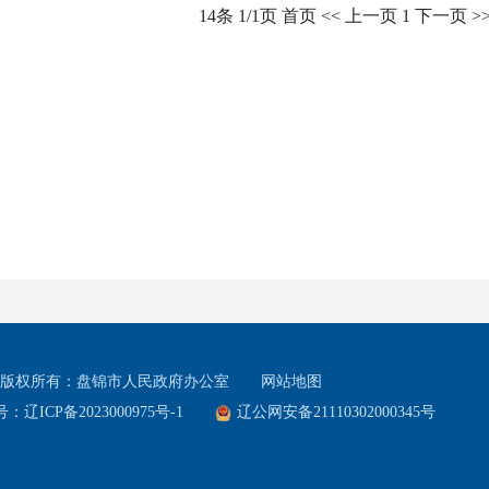
14条 1/1页
首页
<<
上一页
1
下一页
>
版权所有：盘锦市人民政府办公室
网站地图
：辽ICP备2023000975号-1
辽公网安备21110302000345号