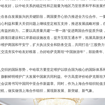
中哈友好，以中哈关系的稳定性和正能量为地区乃至世界和平和发展
各自发展振兴的关键阶段，两国要齐心协力推进全方位合作。一要
核心利益和重大关切问题上继续坚定相互支持，推进发展战略对接，
此有益的助力。二要以高质量共建“一带一路”促进两国合作提质升级
铁路项目建设和口岸基础设施改造，提升互联互通水平，拓展高新技
作维护两国和平安宁，扩大执法安全和防务交流，共同打击“三股势力
文交流夯实中哈友好根基，办好哈萨克斯坦“中国旅游年”，鼓励青年
织的国际形势，中哈双方要坚定维护以联合国为核心的国际体系和
，旗帜鲜明维护广大发展中国家共同利益。中方高度评价哈萨克斯坦
次会议将书写中国同中亚合作新篇章。同时，作为上海合作组织轮值
契机，做实做强上海合作组织，展现新发展、新突破、新气象。