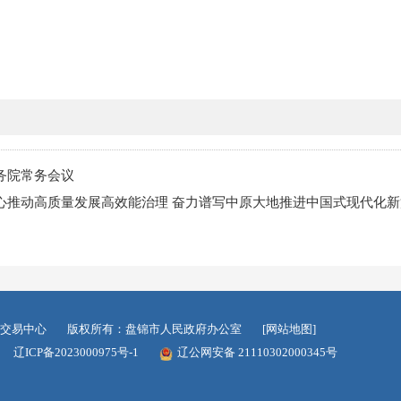
务院常务会议
心推动高质量发展高效能治理 奋力谱写中原大地推进中国式现代化新
交易中心
版权所有：盘锦市人民政府办公室
[网站地图]
辽ICP备2023000975号-1
辽公网安备 21110302000345号