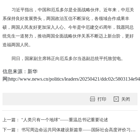
习近平指出，中国和厄瓜多尔是全面战略伙伴。近年来，中厄关
系保持良好发展势头，两国政治互信不断深化，各领域合作成果丰
硕，两国人民友好更加深入人心。今年是中厄建交45周年，我愿同总
统先生一道努力，推动两国全面战略伙伴关系不断迈上新台阶，更好
造福两国人民。
同日，国家副主席韩正向厄瓜多尔当选副总统平托致贺电。
信息来源：新华
网|http://www.news.cn/politics/leaders/20250421/ddc02c5803134e9
打印
关闭
上一篇：
“人类只有一个地球”——重温总书记重要论述
下一篇：
书写周边命运共同体建设新篇章——国际社会高度评价习近平主席东南亚之行