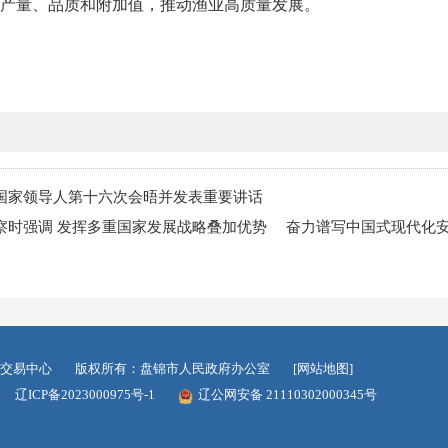
产量、品质和附加值，推动渔业高质量发展。
国家领导人第十六次会晤并发表重要讲话
察时强调 发挥多重国家发展战略叠加优势 奋力谱写中国式现代化
交易中心
版权所有：盘锦市人民政府办公室
[网站地图]
辽ICP备2023000975号-1
辽公网安备 21110302000345号