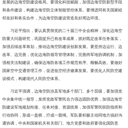
发展的边海空防建设格局。要强化科技赋能，加强边海空防新型手段
和条件建设，构建边海空防立体智能管控体系。要增进同有关国家睦
邻友好和务实合作，为边海空防建设营造良好周边环境。
习近平指出，要认真贯彻党的二十届三中全会精神，深化边海空
防重大问题研究，巩固提升已有改革成果，抓好既定改革任务落实，
加强后续改革筹划，推动边海空防建设创新发展。要坚持边运行、边
改革、边完善，优化边海防领导管理体制，完善跨军地协调机制，加
强相关法制建设，确保边海防各项工作规范有序、顺畅高效。要做好
国家空中交通管理工作，促进低空经济健康发展。要优化人民防空建
设模式，构建现代人民防空体系。
习近平强调，边海空防涉及军地多个部门、多个层级，要加强党
中央集中统一领导，发挥党政军警民合力强边固防优势，加强边海空
防建设军地规划衔接、任务对接、资源统筹，加强军警民联防指挥和
行动协同，形成一盘棋，拧成一股绳。军队要积极主动同地方搞好沟
通协调，中央和国家机关有关部门、地方党委和政府要强化国防意