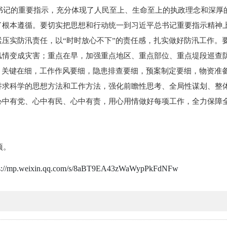
的重要指示，充分体现了人民至上、生命至上的执政理念和深厚
了根本遵循。要切实把思想和行动统一到习近平总书记重要指示精神
紧压实防汛责任，以“时时放心不下”的责任感，扎实做好防汛工作。
汛情变成灾害；重点在早，加强重点地区、重点部位、重点堤段巡查
”；关键在细，工作作风要细，隐患排查要细，预案制定要细，物资准
讲求科学的思想方法和工作方法，强化前瞻性思考、全局性谋划、整
心中有党、心中有民、心中有责，用心用情做好每项工作，全力保障
项。
p.weixin.qq.com/s/8aBT9EA43zWaWypPkFdNFw