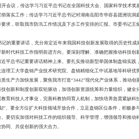
会召开会议，传达学习习近平总书记在全国科技大会、国家科学技术奖
贯彻落实工作；传达学习习近平总书记对湖南岳阳市华容县团洲垸洞
作要求，听取我市防汛工作情况及下步工作安排的汇报。市委书记王
的重要讲话，充分肯定近年来我国科技创新发展取得的历史性成
好新时代科技工作指明前进方向。要深刻理解、准确把握推动科技创新
习近平总书记重要讲话精神上来。要扎实推动新型举国体制盘锦实践
大连理工大学盘锦产业技术研究院、盘锦精细化工中试基地等科研优
质生产力加快发展，聚焦我市打造“3442”现代化产业体系，推动
科技创新和制度创新双轮驱动，加强创新资源统筹和力量组织，健全
展教育科技人才事业，完善科教协同育人机制，加快培养急需紧缺科
计划”。要全方位扩大科技领域开放合作，立足盘锦区位条件，积极参
台。要切实加强对科技工作的组织领导、科学管理，增强领导和推动
效协同、共促创新的强大合力。