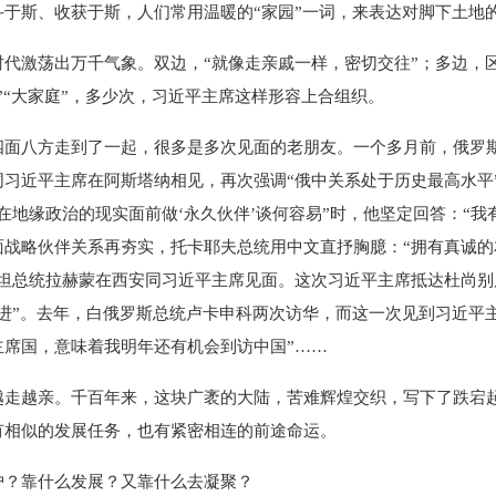
斯、收获于斯，人们常用温暖的“家园”一词，来表达对脚下土地
激荡出万千气象。双边，“就像走亲戚一样，密切交往”；多边，
”“大家庭”，多少次，习近平主席这样形容上合组织。
八方走到了一起，很多是多次见面的老朋友。一个多月前，俄罗斯
习近平主席在阿斯塔纳相见，再次强调“俄中关系处于历史最高水平
在地缘政治的现实面前做‘永久伙伴’谈何容易”时，他坚定回答：“我
面战略伙伴关系再夯实，托卡耶夫总统用中文直抒胸臆：“拥有真诚的
斯坦总统拉赫蒙在西安同习近平主席见面。这次习近平主席抵达杜尚别
进”。去年，白俄罗斯总统卢卡申科两次访华，而这一次见到习近平
主席国，意味着我明年还有机会到访中国”……
越亲。千百年来，这块广袤的大陆，苦难辉煌交织，写下了跌宕起
有相似的发展任务，也有紧密相连的前途命运。
？靠什么发展？又靠什么去凝聚？