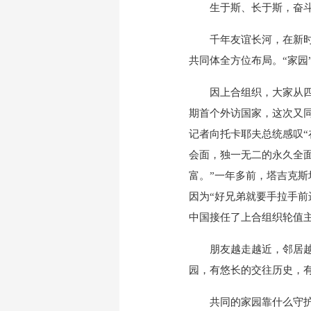
生于斯、长于斯，奋斗于
千年友谊长河，在新时代
共同体全方位布局。“家园
因上合组织，大家从四面
期首个外访国家，这次又同
记者向托卡耶夫总统感叹“
会面，独一无二的永久全
富。”一年多前，塔吉克
因为“好兄弟就要手拉手前
中国接任了上合组织轮值
朋友越走越近，邻居越走
园，有悠长的交往历史，
共同的家园靠什么守护