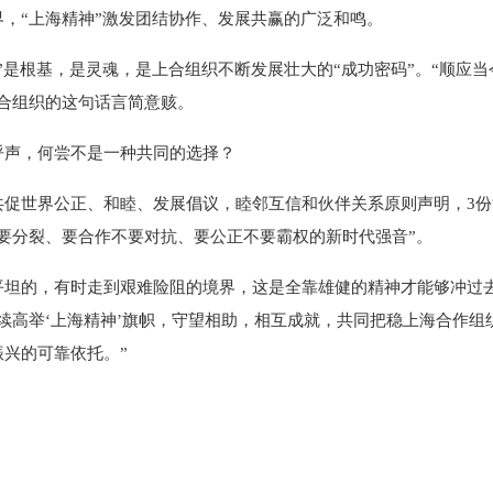
，“上海精神”激发团结协作、发展共赢的广泛和鸣。
是根基，是灵魂，是上合组织不断发展壮大的“成功密码”。“顺应当
合组织的这句话言简意赅。
声，何尝不是一种共同的选择？
世界公正、和睦、发展倡议，睦邻互信和伙伴关系原则声明，3份
要分裂、要合作不要对抗、要公正不要霸权的新时代强音”。
的，有时走到艰难险阻的境界，这是全靠雄健的精神才能够冲过去
续高举‘上海精神’旗帜，守望相助，相互成就，共同把稳上海合作组
兴的可靠依托。”