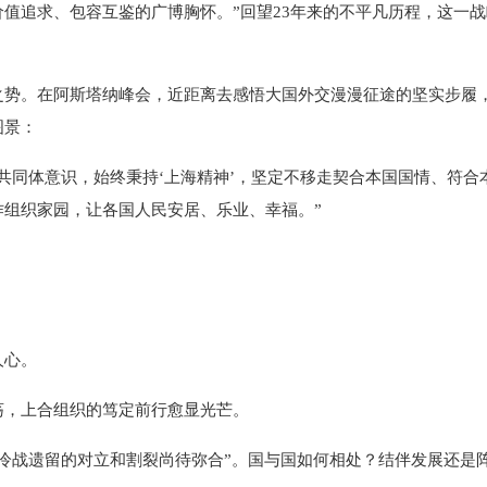
值追求、包容互鉴的广博胸怀。”回望23年来的不平凡历程，这一
。在阿斯塔纳峰会，近距离去感悟大国外交漫漫征途的坚实步履，
图景：
同体意识，始终秉持‘上海精神’，坚定不移走契合本国国情、符合
作组织家园，让各国人民安居、乐业、幸福。”
心。
，上合组织的笃定前行愈显光芒。
战遗留的对立和割裂尚待弥合”。国与国如何相处？结伴发展还是阵