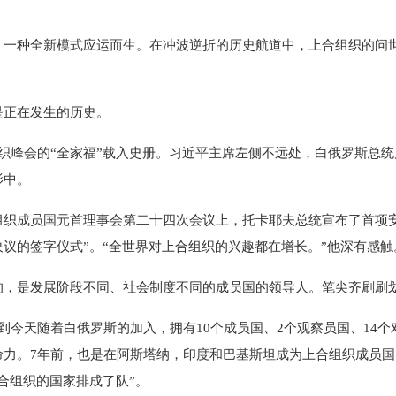
种全新模式应运而生。在冲波逆折的历史航道中，上合组织的问世
正在发生的历史。
峰会的“全家福”载入史册。习近平主席左侧不远处，白俄罗斯总统
影中。
成员国元首理事会第二十四次会议上，托卡耶夫总统宣布了首项安
议的签字仪式”。“全世界对上合组织的兴趣都在增长。”他深有感触
是发展阶段不同、社会制度不同的成员国的领导人。笔尖齐刷刷
今天随着白俄罗斯的加入，拥有10个成员国、2个观察员国、14个
命力。7年前，也是在阿斯塔纳，印度和巴基斯坦成为上合组织成员
合组织的国家排成了队”。