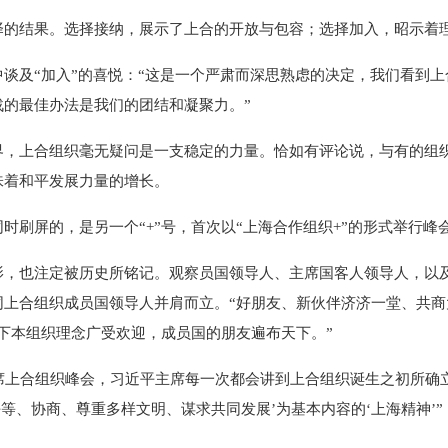
结果。选择接纳，展示了上合的开放与包容；选择加入，昭示着理
及“加入”的喜悦：“这是一个严肃而深思熟虑的决定，我们看到上
战的最佳办法是我们的团结和凝聚力。”
上合组织毫无疑问是一支稳定的力量。恰如有评论说，与有的组织
味着和平发展力量的增长。
时刷屏的，是另一个“+”号，首次以“上海合作组织+”的形式举行峰
也注定被历史所铭记。观察员国领导人、主席国客人领导人，以及
同上合组织成员国领导人并肩而立。“好朋友、新伙伴济济一堂、共商
下本组织理念广受欢迎，成员国的朋友遍布天下。”
上合组织峰会，习近平主席每一次都会讲到上合组织诞生之初所确立
平等、协商、尊重多样文明、谋求共同发展’为基本内容的‘上海精神’