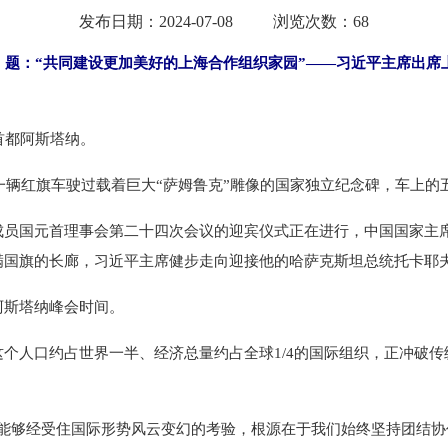
发布日期：2024-07-08
浏览次数：68
电
题：“共同建设更加美好的上海合作组织家园”——习近平主席出席
都阿斯塔纳。
一辆红旗车驶过载着巨大“萨姆鲁克”雕像的国家独立纪念碑，车上的
国元首理事会第二十四次会议的迎宾仪式正在进行，中国国家主席
满国旗的长廊，习近平主席健步走向迎接他的哈萨克斯坦总统托卡耶
斯塔纳峰会时间。
人口约占世界一半、经济总量约占全球1/4的国际组织，正冲破传
够经受住国际形势风云变幻的考验，根源在于我们始终坚持团结协