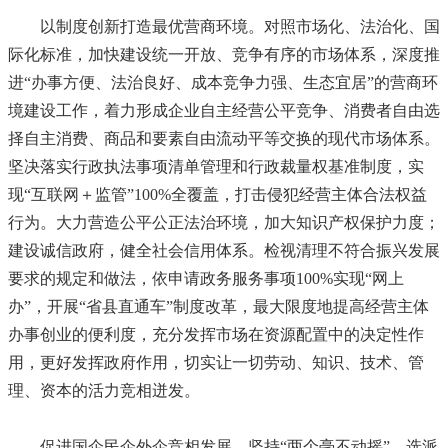
以制度创新打造最优营商环境。对照市场化、法治化、国
际化标准，加快建设统一开放、竞争有序的市场体系，深度推
进“办事方便、法治良好、成本竞争力强、生态宜居”的营商环
境建设工作，着力形成企业自主经营公平竞争、消费者自由选
择自主消费、商品和要素自由流动平等交换的现代市场体系。
坚决落实行政执法事项清单管理和行政裁量权基准制度，实
现“互联网＋监管”100%全覆盖，打击侵犯经营主体合法权益
行为。大力营造公平公正法治环境，加大知识产权保护力度；
建设诚信政府，健全社会信用体系。检视清理不符合振兴发展
要求的规定和做法，依申请政务服务事项100%实现“网上
办”，开展“省县直通车”制度改革，最大限度地提高经营主体
办事创业的便利度，充分发挥市场在资源配置中的决定性作
用，更好发挥政府作用，切实让一切劳动、知识、技术、管
理、资本的活力竞相迸发。
促进国企民企外企竞相发展。坚持“两个毫不动摇”，选派