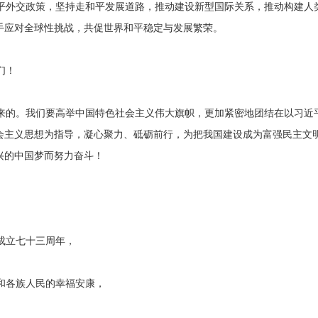
平外交政策，坚持走和平发展道路，推动建设新型国际关系，推动构建人
手应对全球性挑战，共促世界和平稳定与发展繁荣。
们！
来的。我们要高举中国特色社会主义伟大旗帜，更加紧密地团结在以习近
会主义思想为指导，凝心聚力、砥砺前行，为把我国建设成为富强民主文
兴的中国梦而努力奋斗！
成立七十三周年，
和各族人民的幸福安康，