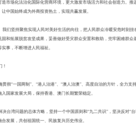
打造市场化法治化国际化营商环境，更大激发市场活力和社会创造力。推
，让中国始终成为外商投资热土，实现共赢发展。
。我们坚持聚焦实现人民对美好生活的向往，把人民群众冷暖安危时刻挂
巩固和拓展脱贫攻坚成果，妥善做好受灾群众安置和救助，兜牢困难群众
等实事，不断增进人民福祉。
们！
贯彻“一国两制”、“港人治港”、“澳人治澳”、高度自治的方针，全力支
融入国家发展大局，保持香港、澳门长期繁荣稳定。
解决台湾问题的总体方略，坚持一个中国原则和“九二共识”，坚决反对“台
融合发展，共创祖国统一、民族复兴历史伟业。