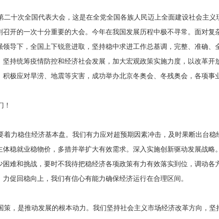
第二十次全国代表大会，这是在全党全国各族人民迈上全面建设社会主义
刻召开的一次十分重要的大会。今年在我国发展历程中极不寻常。面对复
强领导下，全国上下锐意进取，坚持稳中求进工作总基调，完整、准确、
，坚持统筹疫情防控和经济社会发展，加大宏观政策实施力度，以改革开
，积极应对旱涝、地震等灾害，成功举办北京冬奥会、冬残奥会，各项事
们！
要着力稳住经济基本盘。我们有力应对超预期因素冲击，及时果断出台稳
主体稳就业稳物价，多措并举扩大有效需求。深入实施创新驱动发展战略
少困难和挑战，要时不我待把稳经济各项政策有力有效落实到位，调动各
、力促回稳向上，我们有信心有能力确保经济运行在合理区间。
国策，是推动发展的根本动力。我们坚持社会主义市场经济改革方向，坚持