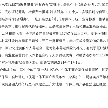
已实现187项政务服务“跨省通办”基础上，聚焦企业和群众关切，新增2
税、完税证明开具、社保费申报等“跨省通办”；对个人，实现临时身份证
结算等“跨省通办”。二是加强政府部门信息共享，统一业务标准，推动更
办事需求，推行帮办代办等服务。三是依法保护个人隐私和企业商业秘密
。从秋粮情况看，全年粮食产量能够实现1.3万亿斤以上目标。要不误农
村基础设施在建项目建设，开工一批新项目，年内完成投资3000亿元以
持、商业化运营的个人养老金，是对基本养老保险的补充，有利于更好满
、商业化运营的个人养老金实行个人所得税优惠：对缴费者按每年1200
实际税负由7.5%降为3%。政策实施追溯到今年1月1日。
亿户市场主体，其中个体工商户达1.1亿户。个体工商户对促就业惠民生扩
治保障。会议通过《促进个体工商户发展条例（草案）》，明确实行平等
和税费金融支持等行之有效做法上升为法规；个体工商户要依法诚信经营