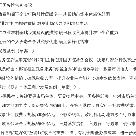
开国务院常务会议
收费和保证金实行阶段性缓缴 进一步帮助市场主体减负纾困
通办”扩面增效举措 激发市场活力便利群众生活
强农业农村基础设施建设的措施 确保秋收入库提升农业生产能力
运营的个人养老金予以税收优惠 满足多样化需求
发展条例（草案）》
 国务院总理李克强9月26日主持召开国务院常务会议，决定对部分行政事
减负纾困；部署推进政务服务“跨省通办”扩面增效举措，激发市场活力，
施建设的措施，确保秋收入库，提升农业生产能力；确定对政策支持、商
通过《促进个体工商户发展条例（草案）》。
业保民生，关键要保市场主体。要贯彻党中央、国务院部署，针对市场主
，加大纾困力度，促进经济回稳向上。在第四季度，再实行一批收费缓缴
政事业性收费，规模530多亿元，不收滞纳金。鼓励各地对地方涉企行政
目质量保证金，规模约630亿元。三是落实责任，言必行、行必果，确保
跨省通办”是深化“放管服”改革的重要举措，有利于降低办事成本，进一步