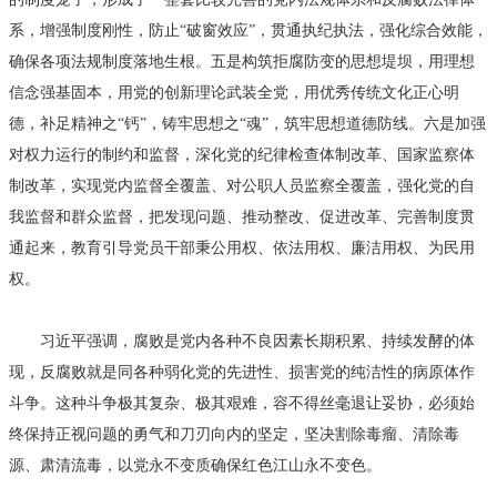
系，增强制度刚性，防止“破窗效应”，贯通执纪执法，强化综合效能，
确保各项法规制度落地生根。五是构筑拒腐防变的思想堤坝，用理想
信念强基固本，用党的创新理论武装全党，用优秀传统文化正心明
德，补足精神之“钙”，铸牢思想之“魂”，筑牢思想道德防线。六是加强
对权力运行的制约和监督，深化党的纪律检查体制改革、国家监察体
制改革，实现党内监督全覆盖、对公职人员监察全覆盖，强化党的自
我监督和群众监督，把发现问题、推动整改、促进改革、完善制度贯
通起来，教育引导党员干部秉公用权、依法用权、廉洁用权、为民用
权。
习近平强调，腐败是党内各种不良因素长期积累、持续发酵的体
现，反腐败就是同各种弱化党的先进性、损害党的纯洁性的病原体作
斗争。这种斗争极其复杂、极其艰难，容不得丝毫退让妥协，必须始
终保持正视问题的勇气和刀刃向内的坚定，坚决割除毒瘤、清除毒
源、肃清流毒，以党永不变质确保红色江山永不变色。