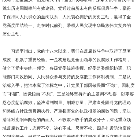
跳出历史周期率的有效途径。党通过前所未有的反腐倡廉斗争，赢得
了保持同人民群众的血肉联系、人民衷心拥护的历史主动，赢得了全
党高度团结统一、走在时代前列、带领人民实现中华民族伟大复兴的
历史主动。
习近平指出，党的十八大以来，我们在反腐败斗争中取得了显著
成效、积累了重要经验。一是构建起党全面领导的反腐败工作格局，
健全了党中央统一领导、各级党委统筹指挥、纪委监委组织协调、职
能部门高效协同、人民群众参与支持的反腐败工作体制机制。二是从
治标入手，把治本寓于治标之中，让党员干部因敬畏而“不敢”、因制度
而“不能”、因觉悟而“不想”。三是始终坚持严的主基调不动摇，以零容
忍态度惩治腐败，坚决遏制增量、削减存量，严肃查处阻碍党的理论
和路线方针政策贯彻执行、严重损害党的执政根基的腐败问题，坚决
清除对党阳奉阴违的两面人、不收敛不收手的腐败分子，深化重点领
域反腐败工作，态度不变、决心不减、尺度不松。四是扎紧防治腐败
的制度笼子，形成了一整套比较完善的党内法规体系和反腐败法律体