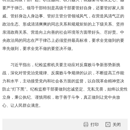
要严于律己。领导干部特别是高级干部要管好自身，还要管好家人亲
戚、管好身边人身边事、管好主管分管领域风气，在营造风清气正的
政治生态、形成清清爽爽的同志关系和规规矩矩的上下级关系、坚持
亲清政商关系、营造向上向善的社会环境等方面带好头、尽好责。中
央政治局的同志在严于律己上必须坚持最高标准，要求全党做到的要
率先做到，要求全党不做的要坚决不做。
习近平指出，纪检监察机关要主动应对反腐败斗争新形势新挑
战，深化对管党治党规律、反腐败斗争规律的认识，不断提高工作能
力和水平，主动接受党内和社会各方面的监督，以自我革命精神坚决
防止“灯下黑”。纪检监察干部要做到忠诚坚定、无私无畏，始终以党性
立身，秉公执纪、谨慎用权，敢于善于斗争，真正做到让党中央放
心、让人民群众满意。
打印
关闭