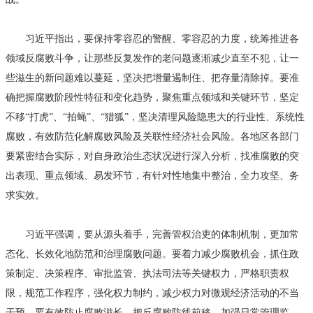
习近平指出，要保持零容忍的警醒、零容忍的力度，统筹推进各
领域反腐败斗争，让那些反复发作的老问题逐渐减少直至不犯，让一
些滋生的新问题难以蔓延，坚决把增量遏制住、把存量清除掉。要准
确把握腐败阶段性特征和变化趋势，聚焦重点领域和关键环节，坚定
不移“打虎”、“拍蝇”、“猎狐”，坚决清理风险隐患大的行业性、系统性
腐败，有效防范化解腐败风险及关联性经济社会风险。各地区各部门
要紧密结合实际，对自身政治生态状况进行深入分析，找准腐败的突
出表现、重点领域、易发环节，有针对性地集中整治，全力攻坚、务
求实效。
习近平强调，要从源头着手，完善管权治吏的体制机制，更加常
态化、长效化地防范和治理腐败问题。要着力减少腐败机会，抓住政
策制定、决策程序、审批监管、执法司法等关键权力，严格职责权
限，规范工作程序，强化权力制约，减少权力对微观经济活动的不当
干预。要有效防止腐败滋长，把反腐败防线前移，加强日常管理监