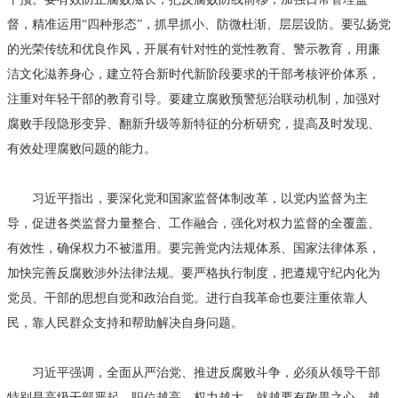
督，精准运用“四种形态”，抓早抓小、防微杜渐、层层设防。要弘扬党
的光荣传统和优良作风，开展有针对性的党性教育、警示教育，用廉
洁文化滋养身心，建立符合新时代新阶段要求的干部考核评价体系，
注重对年轻干部的教育引导。要建立腐败预警惩治联动机制，加强对
腐败手段隐形变异、翻新升级等新特征的分析研究，提高及时发现、
有效处理腐败问题的能力。
习近平指出，要深化党和国家监督体制改革，以党内监督为主
导，促进各类监督力量整合、工作融合，强化对权力监督的全覆盖、
有效性，确保权力不被滥用。要完善党内法规体系、国家法律体系，
加快完善反腐败涉外法律法规。要严格执行制度，把遵规守纪内化为
党员、干部的思想自觉和政治自觉。进行自我革命也要注重依靠人
民，靠人民群众支持和帮助解决自身问题。
习近平强调，全面从严治党、推进反腐败斗争，必须从领导干部
特别是高级干部严起。职位越高、权力越大，就越要有敬畏之心、越