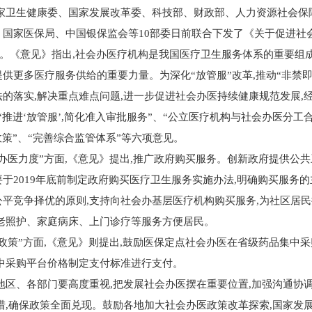
国家卫生健康委、国家发展改革委、科技部、财政部、人力资源社会保
、国家医保局、中国银保监会等10部委日前联合下发了《关于促进社
)。《意见》指出,社会办医疗机构是我国医疗卫生服务体系的重要组
供更多医疗服务供给的重要力量。为深化“放管服”改革,推动“非禁
的落实,解决重点难点问题,进一步促进社会办医持续健康规范发展,经
“推进‘放管服’,简化准入审批服务”、“公立医疗机构与社会办医分工
政策”、“完善综合监管体系”等六项意见。
办医力度”方面,《意见》提出,推广政府购买服务。创新政府提供公共
于2019年底前制定政府购买医疗卫生服务实施办法,明确购买服务
平竞争择优的原则,支持向社会办基层医疗机构购买服务,为社区居
老照护、家庭病床、上门诊疗等服务方便居民。
政策”方面,《意见》则提出,鼓励医保定点社会办医在省级药品集中采
中采购平台价格制定支付标准进行支付。
地区、各部门要高度重视,把发展社会办医摆在重要位置,加强沟通协调
措,确保政策全面兑现。鼓励各地加大社会办医政策改革探索,国家发