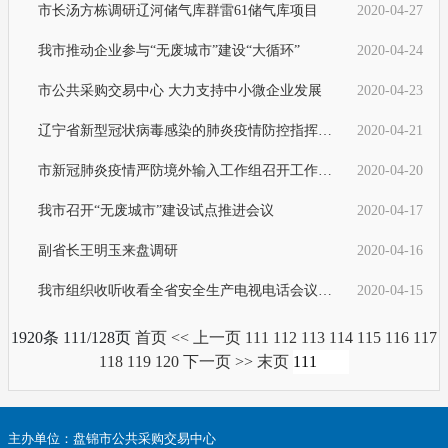
市长汤方栋调研辽河储气库群雷61储气库项目
2020-04-27
我市推动企业参与“无废城市”建设“大循环”
2020-04-24
市公共采购交易中心 大力支持中小微企业发展
2020-04-23
辽宁省新型冠状病毒感染的肺炎疫情防控指挥部令 第11号
2020-04-21
市新冠肺炎疫情严防境外输入工作组召开工作调度会议
2020-04-20
我市召开“无废城市”建设试点推进会议
2020-04-17
副省长王明玉来盘调研
2020-04-16
我市组织收听收看全省安全生产电视电话会议并召开全市安全生产电视电话会议
2020-04-15
1920条 111/128页
首页
<<
上一页
111
112
113
114
115
116
117
118
119
120
下一页
>>
末页
主办单位：盘锦市公共采购交易中心